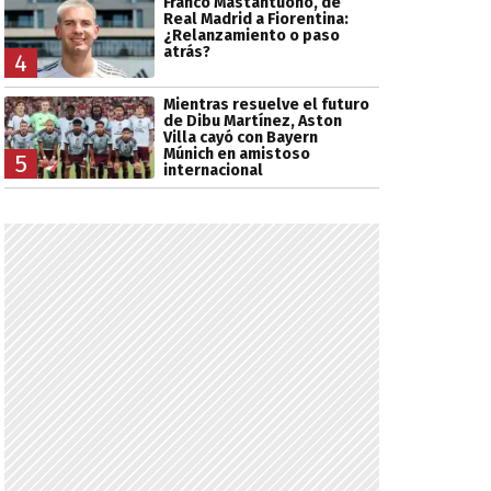
Franco Mastantuono, de
Real Madrid a Fiorentina:
¿Relanzamiento o paso
atrás?
4
Mientras resuelve el futuro
de Dibu Martínez, Aston
Villa cayó con Bayern
Múnich en amistoso
5
internacional