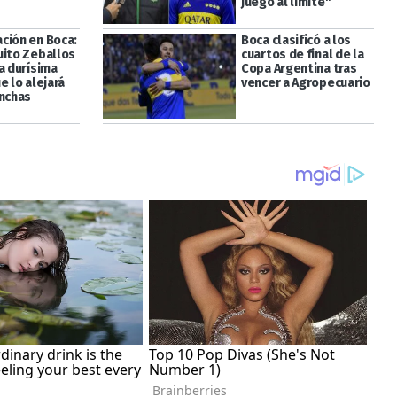
juego al límite"
ción en Boca:
Boca clasificó a los
uito Zeballos
cuartos de final de la
a durísima
Copa Argentina tras
e lo alejará
vencer a Agropecuario
anchas