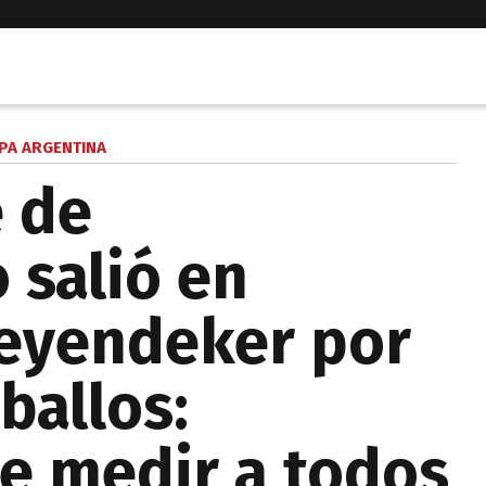
PA ARGENTINA
e de
 salió en
Leyendeker por
eballos:
e medir a todos