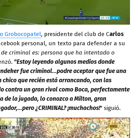
o Grobocopatel
, presidente del club de C
arlos
acebook personal, un texto para defender a su
n de criminal es: persona que ha intentado o
enzó.
"
Estoy leyendo algunos medios donde
endeker fue criminal...podre aceptar que fue una
 chico que recién está arrancando, con las
do contra un gran rival como Boca, perfectamente
a de la jugada, lo conozco a Milton, gran
jugador,...pero ¿CRIMINAL? ¡muchachos!
" siguió.