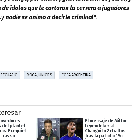
de ídolos que le cortaron la carrera a jugadores
..y nadie se animo a decirle criminal
".
PECUARIO
BOCA JUNIORS
COPA ARGENTINA
teresar
movedores
El mensaje de Milton
 del plantel
Leyendeker al
para Exequiel
Changuito Zeballos
 tras su
tras la patada: "Yo