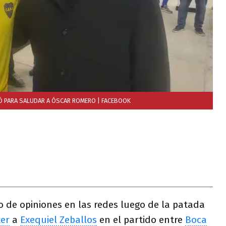
HÓ PARA SALUDAR A ÓSCAR ROMERO
| FACEBOOK
o de opiniones en las redes luego de la patada
er
a
Exequiel Zeballos
en el partido entre
Boca