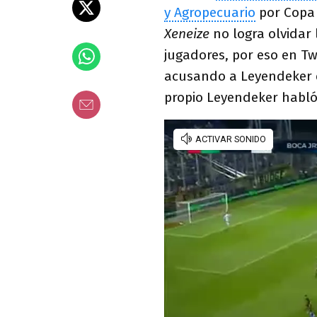
y Agropecuario
por Copa A
Xeneize
no logra olvidar 
jugadores, por eso en Twi
acusando a Leyendeker q
propio Leyendeker habló 