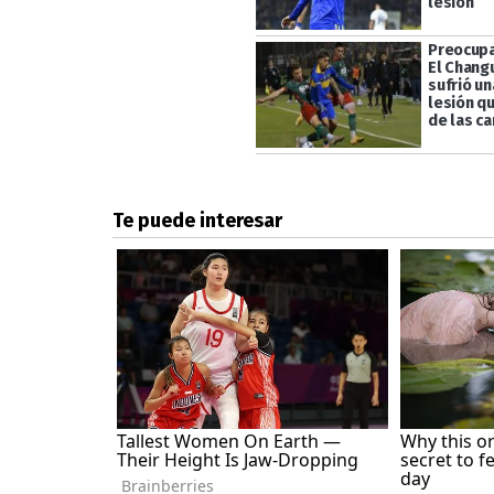
lesión
Preocupa
El Chang
sufrió un
lesión qu
de las c