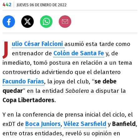
4
4
2
JUEVES 06 DE ENERO DE 2022
J
ulio César Falcioni
asumió esta tarde como
entrenador de
Colón de Santa Fe
y, de
inmediato, tomó postura en relación a un tema
controvertido advirtiendo que el delantero
Facundo Farías
, la joya del club, “
se debe
quedar
” en la entidad
Sabalera
a disputar la
Copa Libertadores
.
Y en la conferencia de prensa inicial del ciclo, el
exDT de
Boca Juniors
,
Vélez Sarsfield
y
Banfield
,
entre otras entidades, reveló su opinión en