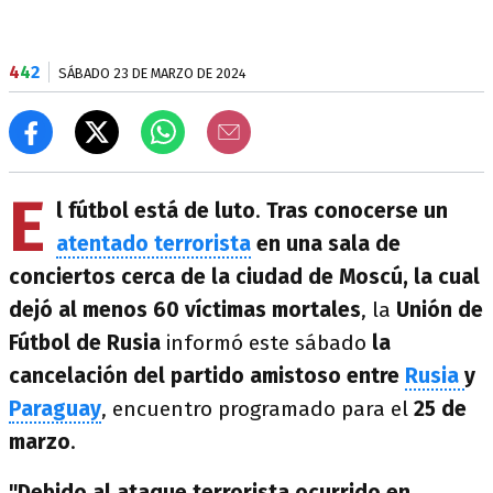
4
4
2
SÁBADO 23 DE MARZO DE 2024
E
l fútbol está de luto
.
Tras conocerse un
atentado terrorista
en una sala de
conciertos cerca de la ciudad de Moscú, la cual
dejó al menos 60 víctimas mortales
, la
Unión de
Fútbol de Rusia
informó este sábado
la
cancelación del partido amistoso entre
Rusia
y
Paraguay
, encuentro programado para el
25 de
marzo
.
"Debido al ataque terrorista ocurrido en