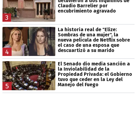
detuvieron a dos inquilinos de
Claudio Barrelier por
encubrimiento agravado
3
La historia real de "Elize:
Sombras de una mujer", la
nueva película de Netflix sobre
el caso de una esposa que
descuartizó a su marido
4
El Senado dio media sanción a
la Inviolabilidad de la
Propiedad Privada: el Gobierno
tuvo que ceder en la Ley del
Manejo del Fuego
5