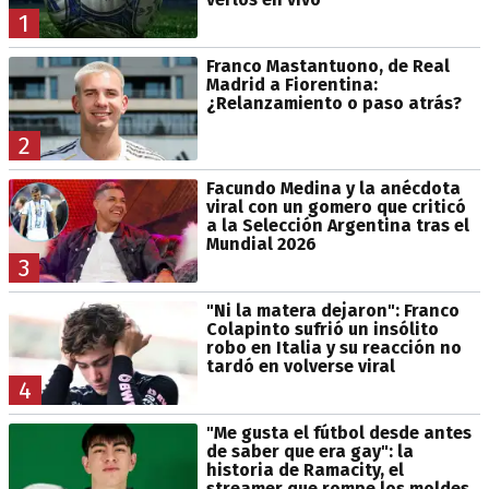
1
Franco Mastantuono, de Real
Madrid a Fiorentina:
¿Relanzamiento o paso atrás?
2
Facundo Medina y la anécdota
viral con un gomero que criticó
a la Selección Argentina tras el
Mundial 2026
3
"Ni la matera dejaron": Franco
Colapinto sufrió un insólito
robo en Italia y su reacción no
tardó en volverse viral
4
"Me gusta el fútbol desde antes
de saber que era gay": la
historia de Ramacity, el
streamer que rompe los moldes