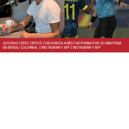
GUSTAVO LÓPEZ CRITICÓ CON DUREZA A NÉSTOR PITANA POR SU ARBITRAJE
EN BRASIL-COLOMBIA. //INSTAGRAM Y AFP
| INSTAGRAM Y AFP