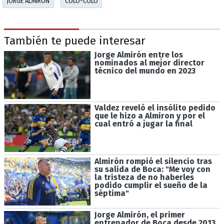
JORGE ALMIRÓN
COLO-COLO
También te puede interesar
Jorge Almirón entre los
nominados al mejor director
técnico del mundo en 2023
Valdez reveló el insólito pedido
que le hizo a Almiron y por el
cual entró a jugar la final
Almirón rompió el silencio tras
su salida de Boca: "Me voy con
la tristeza de no haberles
podido cumplir el sueño de la
séptima"
Jorge Almirón, el primer
entrenador de Boca desde 2013