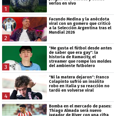
verlos en vivo
1
Facundo Medina y la anécdota
viral con un gomero que criticó
a la Selección Argentina tras el
Mundial 2026
2
"Me gusta el fútbol desde antes
de saber que era gay": la
historia de Ramacity, el
streamer que rompe los moldes
del ambiente futbolero
3
"Ni la matera dejaron": Franco
Colapinto sufrió un insólito
robo en Italia y su reacción no
tardó en volverse viral
4
Bomba en el mercado de pases:
Thiago Almada será nuevo
jugador de River con una cifra