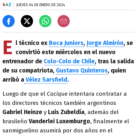
4
4
2
JUEVES 04 DE ENERO DE 2024
E
l técnico ex
Boca Juniors
,
Jorge Almirón
, se
convirtió este miércoles en el nuevo
entrenador de
Colo-Colo de Chile
, tras la salida
de su compatriota,
Gustavo Quinteros
, quien
arribó a
Vélez Sarsfield
.
Luego de que el
Cacique
intentara contratar a
los directores técnicos también argentinos
Gabriel Heinze
y
Luis Zubeldía
, además del
brasileño
Vanderlei Luxemburgo
, finalmente el
sanmiguelino asumirá por dos años en el