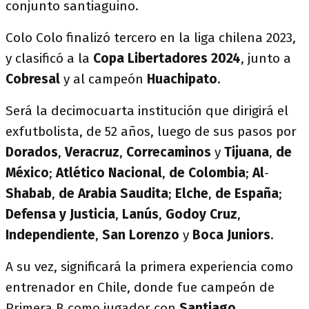
conjunto santiaguino.
Colo Colo finalizó tercero en la liga chilena 2023,
y clasificó a la
Copa Libertadores 2024
, junto a
Cobresal
y al campeón
Huachipato
.
Será la decimocuarta institución que dirigirá el
exfutbolista, de 52 años, luego de sus pasos por
Dorados
,
Veracruz
,
Correcaminos
y
Tijuana
,
de
México
;
Atlético Nacional
,
de Colombia
;
Al
-
Shabab
,
de Arabia Saudita
;
Elche
,
de España
;
Defensa
y Justicia
,
Lanús
,
Godoy
Cruz
,
Independiente
,
San Lorenzo
y
Boca
Juniors
.
A su vez, significará la primera experiencia como
entrenador en Chile, donde fue campeón de
Primera B como jugador con
Santiago