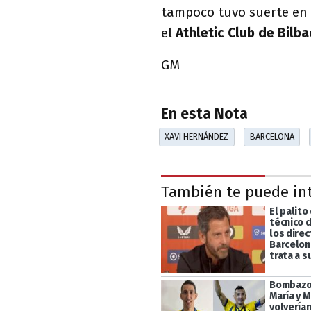
tampoco tuvo suerte en
el
Athletic Club de Bilb
GM
En esta Nota
XAVI HERNÁNDEZ
BARCELONA
También te puede in
El palito 
técnico d
los direc
Barcelon
trata a 
Bombazos
María y 
volverían