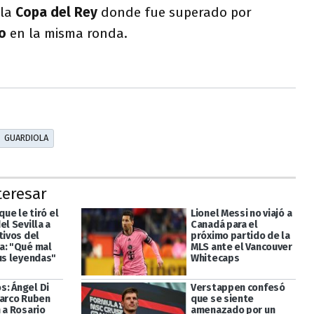
 la
Copa del Rey
donde fue superado por
ao
en la misma ronda.
GUARDIOLA
teresar
que le tiró el
Lionel Messi no viajó a
el Sevilla a
Canadá para el
tivos del
próximo partido de la
a: "Qué mal
MLS ante el Vancouver
sus leyendas"
Whitecaps
: Ángel Di
Verstappen confesó
Marco Ruben
que se siente
 a Rosario
amenazado por un