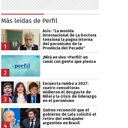
Más leídas de Perfil
Asís: "La movida
internacional de La Doctora
tensiona la pugna interna
del peronismo de la
1
Provincia del Pecado"
¡Mirá en vivo +Perfil!: un
canal con gente que piensa
2
Encuesta rumbo a 2027:
cuatro consultoras
midieron el desgaste de
Milei y la crisis de liderazgo
3
en el peronismo
Quirno reconoció que el
gobierno de Lula solicitó el
retiro del embajador
argentino en Brasil
4