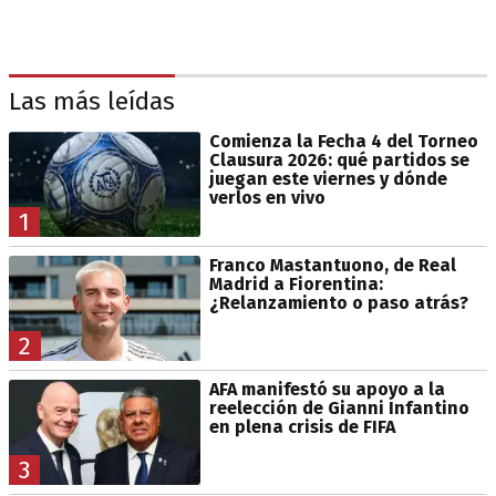
Las más leídas
Comienza la Fecha 4 del Torneo
Clausura 2026: qué partidos se
juegan este viernes y dónde
verlos en vivo
1
Franco Mastantuono, de Real
Madrid a Fiorentina:
¿Relanzamiento o paso atrás?
2
AFA manifestó su apoyo a la
reelección de Gianni Infantino
en plena crisis de FIFA
3