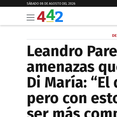
SÁBADO 08 DE AGOSTO DEL 2026
DE
Leandro Pare
amenazas que
Di María: “El
pero con est
ser más com