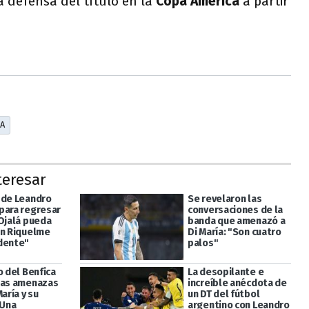
a defensa del título en la
Copa América
a partir
ÍA
teresar
 de Leandro
Se revelaron las
para regresar
conversaciones de la
"Ojalá pueda
banda que amenazó a
on Riquelme
Di María: "Son cuatro
dente"
palos"
o del Benfica
La desopilante e
las amenazas
increíble anécdota de
María y su
un DT del fútbol
"Una
argentino con Leandro