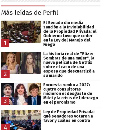
Más leídas de Perfil
El Senado dio media
sanción a la Inviolabilidad
de la Propiedad Privada: el
Gobierno tuvo que ceder
en la Ley del Manejo del
1
Fuego
La historia real de "Elize:
Sombras de una mujer", la
nueva película de Netflix
sobre el caso de una
esposa que descuartizó a
2
su marido
Encuesta rumbo a 2027:
cuatro consultoras
midieron el desgaste de
Milei y la crisis de liderazgo
3
en el peronismo
Ley de Propiedad Privada:
qué senadores votaron a
favor y cuáles en contra
4