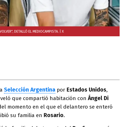
OLVER", DETALLÓ EL MEDIOCAMPISTA.
| X
la
Selección Argentina
por
Estados Unidos
,
veló que compartió habitación con
Ángel Di
del momento en el que el delantero se enteró
ibió su familia en
Rosario
.