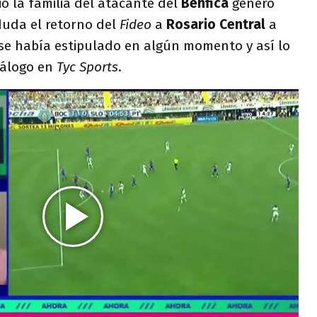
ió la familia del atacante del
Benfica
generó
uda el retorno del
Fideo
a
Rosario Central
a
e había estipulado en algún momento y así lo
iálogo en
Tyc Sports
.