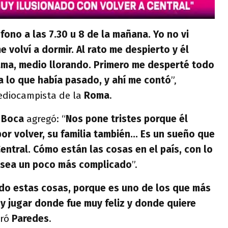
fono a las 7.30 u 8 de la mañana. Yo no vi
e volví a dormir. Al rato me despierto y él
ama, medio llorando. Primero me desperté todo
 lo que había pasado, y ahí me contó
”,
ediocampista de la
Roma
.
x
Boca
agregó: “
Nos pone tristes porque él
r volver, su familia también... Es un sueño que
 Central. Cómo están las cosas en el país, con lo
 sea un poco más complicado
”.
do estas cosas, porque es uno de los que más
 y jugar donde fue muy feliz y donde quiere
rró
Paredes
.