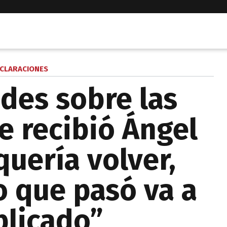
CLARACIONES
des sobre las
 recibió Ángel
 quería volver,
o que pasó va a
plicado”