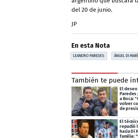
argentino que buscará l
del 20 de junio.
JP
En esta Nota
LEANDRO PAREDES
ÁNGEL DI MAR
También te puede in
El deseo
Paredes 
a Boca: 
volver c
de presi
El técnic
repudió 
hacia Di 
familia: 