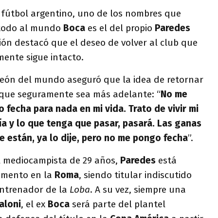
l fútbol argentino, uno de los nombres que
 todo al mundo
Boca
es el del propio
Paredes
ón destacó que el deseo de volver al club que
mente sigue intacto.
eón del mundo aseguró que la idea de retornar
 que seguramente sea más adelante: “
No me
 fecha para nada en mi vida. Trato de vivir mi
día y lo que tenga que pasar, pasará. Las ganas
e están, ya lo dije, pero no me pongo fecha
”.
l mediocampista de 29 años,
Paredes
está
omento en la
Roma
, siendo titular indiscutido
entrenador de la
Loba
. A su vez, siempre una
aloni
, el ex
Boca
será parte del plantel