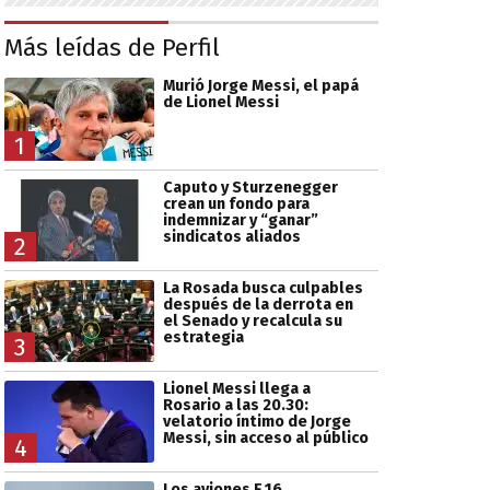
Más leídas de Perfil
Murió Jorge Messi, el papá
de Lionel Messi
1
Caputo y Sturzenegger
crean un fondo para
indemnizar y “ganar”
sindicatos aliados
2
La Rosada busca culpables
después de la derrota en
el Senado y recalcula su
estrategia
3
Lionel Messi llega a
Rosario a las 20.30:
velatorio íntimo de Jorge
Messi, sin acceso al público
4
Los aviones F 16