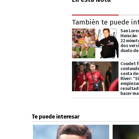
También te puede in
San Lore
Huracán:
22 minut
dos vers
duelo de
Coudet f
contunde
sexta de
River: “S
empiezan
resultado
hacer mal