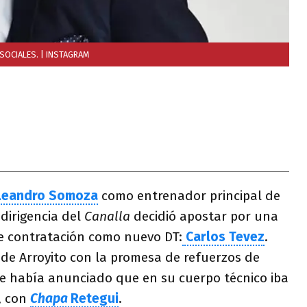
SOCIALES.
| INSTAGRAM
Leandro Somoza
como entrenador principal de
a dirigencia del
Canalla
decidió apostar por una
 contratación como nuevo DT:
Carlos Tevez
.
o de Arroyito con la promesa de refuerzos de
e había anunciado que en su cuerpo técnico iba
s, con
Chapa
Retegui
.