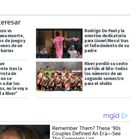
teresar
nzo vs
Rodrigo De Paul y la
 una muerte,
emotiva dedicatoria
os de juego y
para Lionel Messi tras
iones de un
el fallecimiento de su
 barras
padre
ue
River perdió su sexto
nte tras la
partido al hilo: todos
rrota de
los números de un
i no se
segundo semestre
 a dar los
para el olvido
s, no le voy a
 a River”