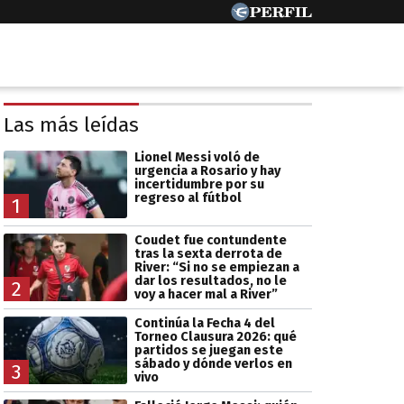
Las más leídas
Lionel Messi voló de
urgencia a Rosario y hay
incertidumbre por su
regreso al fútbol
1
Coudet fue contundente
tras la sexta derrota de
River: “Si no se empiezan a
dar los resultados, no le
2
voy a hacer mal a River”
Continúa la Fecha 4 del
Torneo Clausura 2026: qué
partidos se juegan este
sábado y dónde verlos en
3
vivo