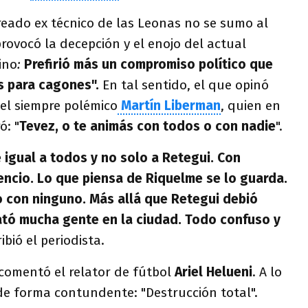
reado ex técnico de las Leonas no se sumo al
provocó la decepción y el enojo del actual
ino
:
Prefirió más un compromiso político que
es para cagones".
En tal sentido, el que opinó
 el siempre polémico
Martín Liberman
, quien en
ó: "
Tevez, o te animás con todos o con nadie
".
 igual a todos y no solo a Retegui. Con
lencio. Lo que piensa de Riquelme se lo guarda.
 con ninguno. Más allá que Retegui debió
tó mucha gente en la ciudad. Todo confuso y
ibió el periodista.
 comentó el relator de fútbol
Ariel Helueni
. A lo
de forma contundente: "Destrucción total".