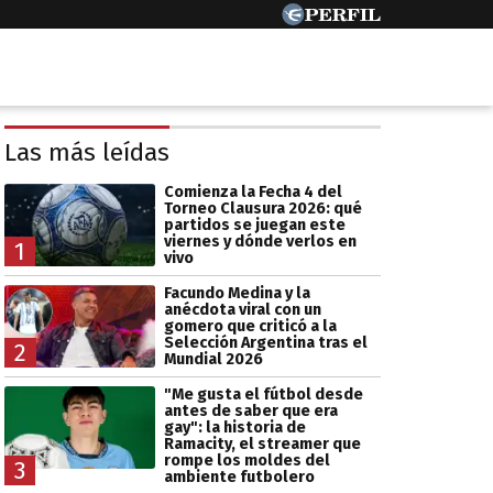
Las más leídas
Comienza la Fecha 4 del
Torneo Clausura 2026: qué
partidos se juegan este
viernes y dónde verlos en
1
vivo
Facundo Medina y la
anécdota viral con un
gomero que criticó a la
Selección Argentina tras el
2
Mundial 2026
"Me gusta el fútbol desde
antes de saber que era
gay": la historia de
Ramacity, el streamer que
rompe los moldes del
3
ambiente futbolero