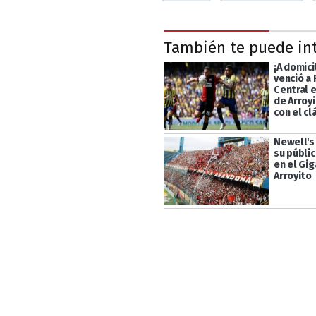
También te puede in
¡A domici
venció a
Central 
de Arroy
con el cl
Newell's 
su públic
en el Gi
Arroyito