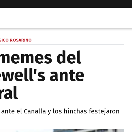
SICO ROSARINO
 memes del
well's ante
ral
ante el Canalla y los hinchas festejaron