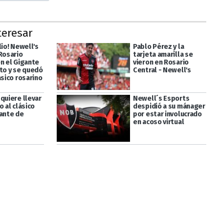
teresar
lio! Newell's
Pablo Pérez y la
 Rosario
tarjeta amarilla se
en el Gigante
vieron en Rosario
ito y se quedó
Central - Newell's
ásico rosarino
quiere llevar
Newell´s Esports
o al clásico
despidió a su mánager
gante de
por estar involucrado
en acoso virtual