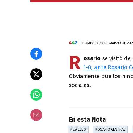
4
4
2
DOMINGO 20 DE MARZO DE 20
R
osario
se visitó de
1-0, ante Rosario C
Obviamente que los hinc
sociales.
En esta Nota
NEWELL'S
ROSARIO CENTRAL