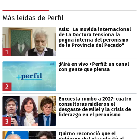
Más leídas de Perfil
Asís: "La movida internacional
de La Doctora tensiona la
pugna interna del peronismo
de la Provincia del Pecado"
1
¡Mirá en vivo +Perfil!: un canal
con gente que piensa
2
Encuesta rumbo a 2027: cuatro
consultoras midieron el
desgaste de Milei y la crisis de
liderazgo en el peronismo
3
Quirno reconoció que el
gobierno de Lula solicitó el