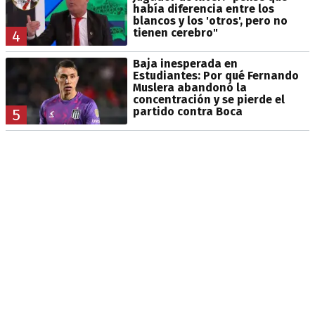
había diferencia entre los
blancos y los 'otros', pero no
tienen cerebro"
4
Baja inesperada en
Estudiantes: Por qué Fernando
Muslera abandonó la
concentración y se pierde el
partido contra Boca
5