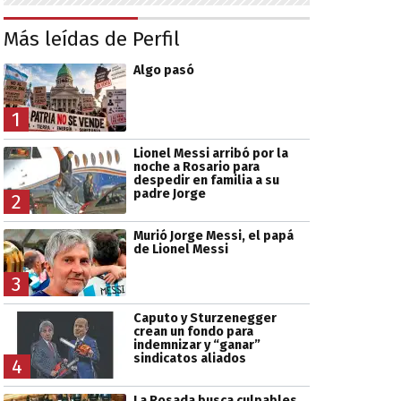
Más leídas de Perfil
Algo pasó
1
Lionel Messi arribó por la
noche a Rosario para
despedir en familia a su
padre Jorge
2
Murió Jorge Messi, el papá
de Lionel Messi
3
Caputo y Sturzenegger
crean un fondo para
indemnizar y “ganar”
sindicatos aliados
4
La Rosada busca culpables