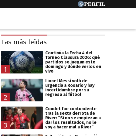
Las más leídas
Continúa la Fecha 4 del
Torneo Clausura 2026: qué
partidos se juegan este
domingo y dónde verlos en
1
vivo
Lionel Messi voló de
urgencia a Rosario y hay
incertidumbre por su
regreso al fútbol
2
Coudet fue contundente
tras la sexta derrota de
River: “Si no se empiezan a
dar los resultados, no le
3
voy a hacer mal a River”