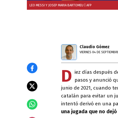
LEO MESSI Y JOSEP MARIA BARTOMEU
| AFP
Claudio Gómez
VIERNES 04 DE SEPTIEMBR
D
iez días después d
pasos y anunció 
junio de 2021, cuando te
catalán para evitar un j
intentó derivó en una pa
una jugada que no dejó