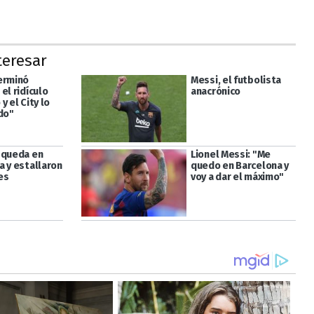
teresar
erminó
Messi, el futbolista
el ridículo
anacrónico
y el City lo
do"
 queda en
Lionel Messi: "Me
a y estallaron
quedo en Barcelona y
es
voy a dar el máximo"