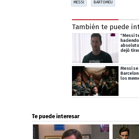
MESSI
BARTOMEU
También te puede in
"Messi t
haciendo 
absoluto 
dejó tira
Messi se
Barcelon
los mem