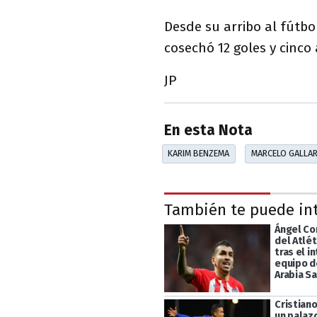
Desde su arribo al fútbo
cosechó 12 goles y cinco
JP
En esta Nota
KARIM BENZEMA
MARCELO GALLA
También te puede in
Ángel Co
del Atlé
tras el i
equipo d
Arabia S
Cristiano
un palaz