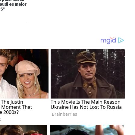
saudí es mejor
LS"