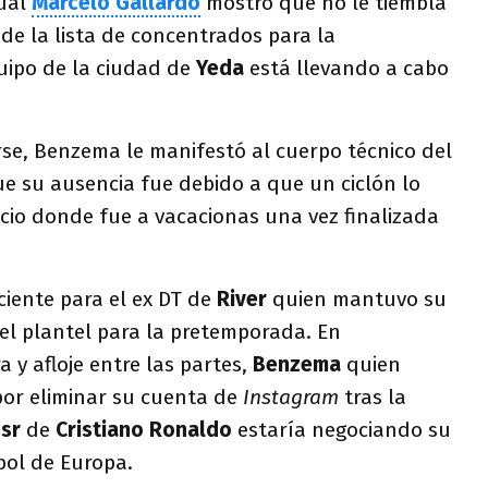
cual
Marcelo
Gallardo
mostró que no le tiembla
 de la lista de concentrados para la
uipo de la ciudad de
Yeda
está llevando a cabo
rse, Benzema le manifestó al cuerpo técnico del
e su ausencia fue debido a que un ciclón lo
icio donde fue a vacacionas una vez finalizada
ciente para el ex DT de
River
quien mantuvo su
el plantel para la pretemporada. En
a y afloje entre las partes,
Benzema
quien
 por eliminar su cuenta de
Instagram
tras la
sr
de
Cristiano
Ronaldo
estaría negociando su
tbol de Europa.