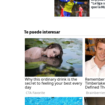
"La liga 
que la M