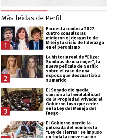
Más leídas de Perfil
Encuesta rumbo a 2027:
cuatro consultoras
midieron el desgaste de
Milei y la crisis de liderazgo
1
en el peronismo
La historia real de "Elize:
Sombras de una mujer", la
nueva película de Netflix
sobre el caso de una
esposa que descuartizó a
2
su marido
El Senado dio media
sanción a la Inviolabilidad
de la Propiedad Privada: el
Gobierno tuvo que ceder
en la Ley del Manejo del
3
Fuego
El Gobierno perdió la
pulseada del nombre: la
"Ley de Tierras" se impuso
en toda la conversación