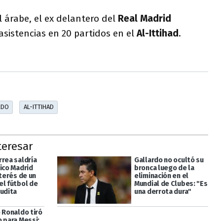
l árabe, el ex delantero del
Real Madrid
 asistencias en 20 partidos en el
Al-Ittihad
.
RDO
AL-ITTIHAD
teresar
rrea saldría
Gallardo no ocultó su
tico Madrid
bronca luego de la
nterés de un
eliminación en el
el fútbol de
Mundial de Clubes: "Es
audita
una derrota dura"
 Ronaldo tiró
o para Messi: