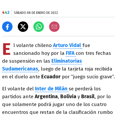
4
4
2
SÁBADO 08 DE ENERO DE 2022
E
l volante chileno
Arturo Vidal
fue
sancionado hoy por la
FIFA
con tres fechas
de suspensión en las
Eliminatorias
Sudamericanas
, luego de la tarjeta roja recibida
en el duelo ante
Ecuador
por “juego sucio grave”.
El volante del
Inter de Milán
se perderá los
partidos ante
Argentina
,
Bolivia
y
Brasil
, por lo
que solamente podrá jugar uno de los cuatro
encuentros que restan de la clasificación rumbo