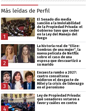
Más leídas de Perfil
El Senado dio media
sanción a la Inviolabilidad
de la Propiedad Privada: el
Gobierno tuvo que ceder
en la Ley del Manejo del
1
Fuego
La historia real de "Elize:
Sombras de una mujer", la
nueva película de Netflix
sobre el caso de una
esposa que descuartizó a
2
su marido
Encuesta rumbo a 2027:
cuatro consultoras
midieron el desgaste de
Milei y la crisis de liderazgo
3
en el peronismo
Ley de Propiedad Privada:
qué senadores votaron a
favor y cuáles en contra
4