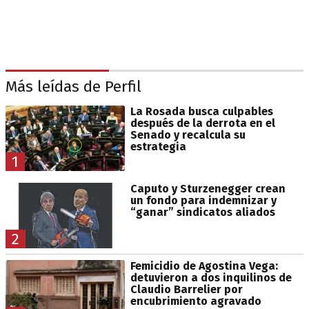
Más leídas de Perfil
La Rosada busca culpables
después de la derrota en el
Senado y recalcula su
estrategia
1
Caputo y Sturzenegger crean
un fondo para indemnizar y
“ganar” sindicatos aliados
2
Femicidio de Agostina Vega:
detuvieron a dos inquilinos de
Claudio Barrelier por
encubrimiento agravado