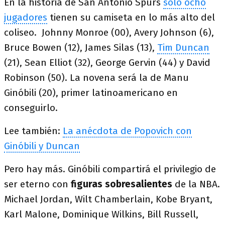
En la historia de San Antonio Spurs
sólo ocho
jugadores
tienen su camiseta en lo más alto del
coliseo. Johnny Monroe (00), Avery Johnson (6),
Bruce Bowen (12), James Silas (13),
Tim Duncan
(21), Sean Elliot (32), George Gervin (44) y David
Robinson (50). La novena será la de Manu
Ginóbili (20), primer latinoamericano en
conseguirlo.
Lee también:
La anécdota de Popovich con
Ginóbili y Duncan
Pero hay más. Ginóbili compartirá el privilegio de
ser eterno con
figuras sobresalientes
de la NBA.
Michael Jordan, Wilt Chamberlain, Kobe Bryant,
Karl Malone, Dominique Wilkins, Bill Russell,