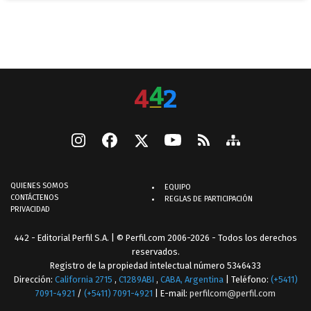
QUIENES SOMOS
EQUIPO
CONTÁCTENOS
REGLAS DE PARTICIPACIÓN
PRIVACIDAD
442 - Editorial Perfil S.A.
| © Perfil.com 2006-2026 - Todos los derechos
reservados.
Registro de la propiedad intelectual número 5346433
Dirección:
California 2715
,
C1289ABI
,
CABA, Argentina
| Teléfono:
(+5411)
7091-4921
/
(+5411) 7091-4921
| E-mail:
perfilcom@perfil.com