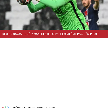
KEYLOR NAVAS DUDÓ Y MANCHESTER CITY LE EMPATÓ AL PSG. //AFP
| AFP
4
4
2