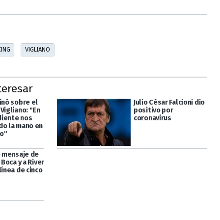
CING
VIGLIANO
teresar
inó sobre el
Julio César Falcioni dio
Vigliano: "En
positivo por
iente nos
coronavirus
do la mano en
lo"
o mensaje de
a Boca y a River
línea de cinco