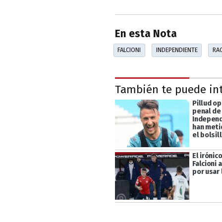
En esta Nota
FALCIONI
INDEPENDIENTE
RA
También te puede in
Pillud op
penal de 
Independ
han meti
el bolsil
El irónic
Falcioni 
por usar 