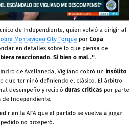
écnico de Independiente, quien volvió a dirigir al
 sobre Montevideo City Torque
por
Copa
hondar en detalles sobre lo que piensa de
iera reaccionado. Si bien o mal..."
.
ilindro de Avellaneda, Vigliano cobró un
insólito
 que terminó definiendo el clásico. El árbitro
mal desempeño y recibió
duras críticas
por parte
s de Independiente.
pedir en la AFA que el partido se vuelva a jugar
El pedido no prosperó.