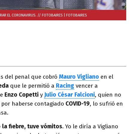
PERAR EL CORONAVIRUS. // FOTOBAIRES
| FOTOBAIRES
s del penal que cobró
Mauro Vigliano
en el
neda
que le permitió a
Racing
vencer a
de
Enzo Copetti
y
Julio César Falcioni
, quien no
a por haberse contagiado
COVID-19
, lo sufrió en
asa.
 la fiebre, tuve vómitos
. Yo le diría a Vigliano