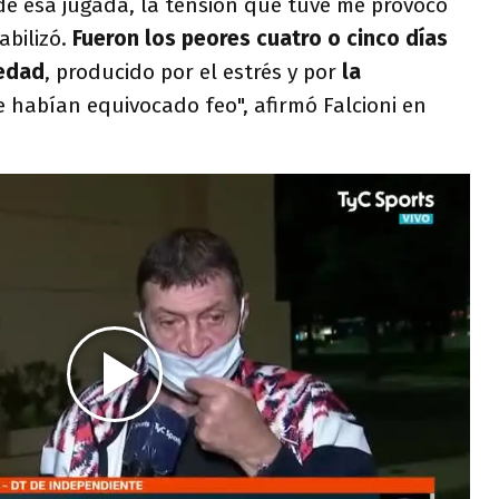
 de esa jugada, la tensión que tuve me provocó
abilizó.
Fueron los peores cuatro o cinco días
medad
, producido por el estrés y por
la
 habían equivocado feo", afirmó Falcioni en