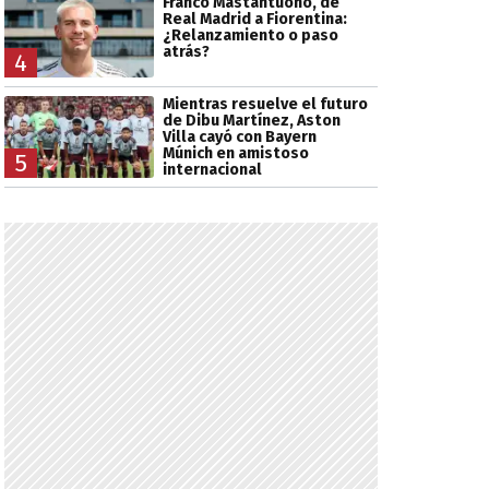
Franco Mastantuono, de
Real Madrid a Fiorentina:
¿Relanzamiento o paso
atrás?
4
Mientras resuelve el futuro
de Dibu Martínez, Aston
Villa cayó con Bayern
Múnich en amistoso
5
internacional