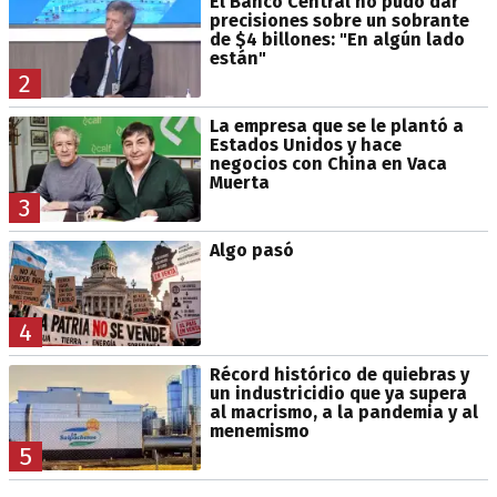
El Banco Central no pudo dar
precisiones sobre un sobrante
de $4 billones: "En algún lado
están"
2
La empresa que se le plantó a
Estados Unidos y hace
negocios con China en Vaca
Muerta
3
Algo pasó
4
Récord histórico de quiebras y
un industricidio que ya supera
al macrismo, a la pandemia y al
menemismo
5