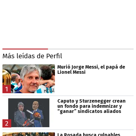
Más leídas de Perfil
Murió Jorge Messi, el papá de
Lionel Messi
1
Caputo y Sturzenegger crean
un fondo para indemnizar y
“ganar” sindicatos aliados
2
La Rosada busca culpables