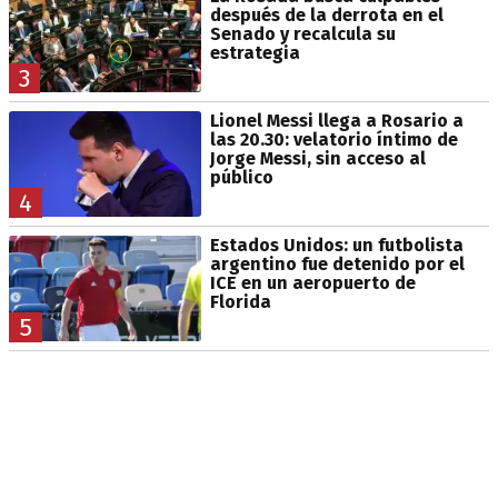
después de la derrota en el
Senado y recalcula su
estrategia
3
Lionel Messi llega a Rosario a
las 20.30: velatorio íntimo de
Jorge Messi, sin acceso al
público
4
Estados Unidos: un futbolista
argentino fue detenido por el
ICE en un aeropuerto de
Florida
5