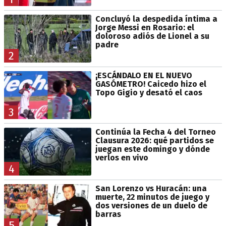
Concluyó la despedida íntima a
Jorge Messi en Rosario: el
doloroso adiós de Lionel a su
padre
2
¡ESCÁNDALO EN EL NUEVO
GASÓMETRO! Caicedo hizo el
Topo Gigio y desató el caos
3
Continúa la Fecha 4 del Torneo
Clausura 2026: qué partidos se
juegan este domingo y dónde
verlos en vivo
4
San Lorenzo vs Huracán: una
muerte, 22 minutos de juego y
dos versiones de un duelo de
barras
5