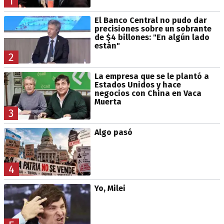
1
El Banco Central no pudo dar
precisiones sobre un sobrante
de $4 billones: "En algún lado
están"
2
La empresa que se le plantó a
Estados Unidos y hace
negocios con China en Vaca
Muerta
3
Algo pasó
4
Yo, Milei