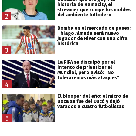
historia de Ramacity, el
streamer que rompe los moldes
del ambiente futbolero
2
Bomba en el mercado de pases:
Thiago Almada será nuevo
jugador de River con una cifra
histórica
3
La FIFA se disculpó por el
intento de privatizar el
Mundial, pero avisó: "No
toleraremos más ataques"
4
El blooper del año: el micro de
Boca se fue del Ducó y dejó
varados a cuatro futbolistas
5