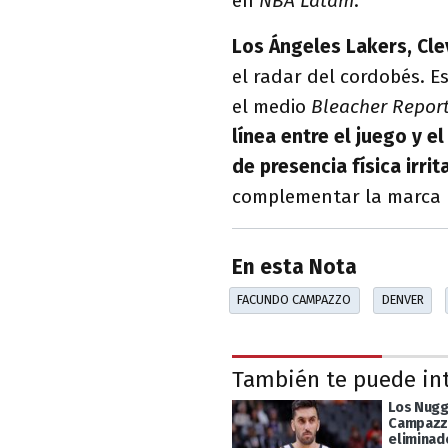
en
NBA Latam
.
Los Ángeles Lakers, Cle
el radar del cordobés. E
el medio
Bleacher Repor
línea entre el juego y e
de presencia física irri
complementar la marca 
En esta Nota
FACUNDO CAMPAZZO
DENVER
También te puede in
Los Nugg
Campazz
eliminad