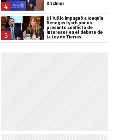
Kirchner
4
Di Tullio impugnó a Joaquín
Benegas Lynch por un
presunto conflicto de
intereses en el debate de
5
la Ley de Tierras