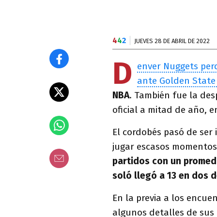
4
4
2
JUEVES 28 DE ABRIL DE 2022
D
enver Nuggets perd
ante Golden State
NBA
. También fue la de
oficial a mitad de año, e
El cordobés pasó de ser 
jugar escasos momentos 
partidos con un promed
soló llegó a 13 en dos 
En la previa a los encue
algunos detalles de sus