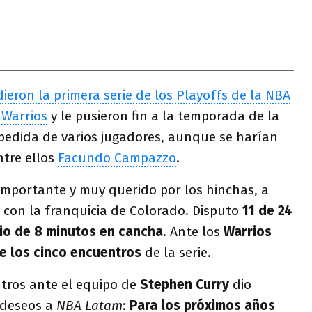
ieron la primera serie de los Playoffs de la NBA
 Warrios
y le pusieron fin a la temporada de la
spedida de varios jugadores, aunque se harían
ntre ellos
Facundo Campazzo
.
importante y muy querido por los hinchas, a
con la franquicia de Colorado. Disputo
11 de 24
io de 8 minutos en cancha
. Ante los
Warrios
de los cinco encuentros
de la serie.
ntros ante el equipo de
Stephen Curry
dio
 deseos a
NBA Latam
:
Para los próximos años