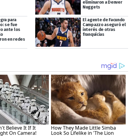
eliminaron a Denver
Nuggets
gra para
El agente de Facundo
: se fue
Campazzo aseguró el
o ante los
interés de otras
lo
franquicias
ron en redes