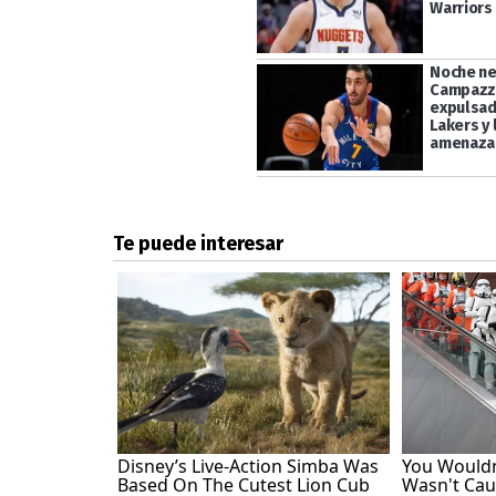
Warriors
Noche ne
Campazzo
expulsad
Lakers y 
amenaza