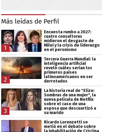
Más leídas de Perfil
Encuesta rumbo a 2027:
cuatro consultoras
midieron el desgaste de
Milei y la crisis de liderazgo
1
en el peronismo
Tercera Guerra Mundial: la
inteligencia artificial
reveló cuáles serían los
primeros países
latinoamericanos en ser
2
derrotados
La historia real de "Elize:
Sombras de una mujer", la
nueva película de Netflix
sobre el caso de una
esposa que descuartizó a
3
su marido
Ricardo Lorenzetti se
metió en el debate sobre
la inhabilitación de Cristina