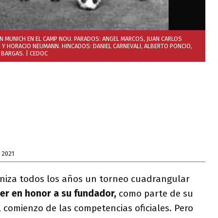
N MUNICH EN EL CAMP NOU. PARADOS: ANGEL MARCOS, JUAN CARLOS
 Y HORACIO NEUMANN. HINCADOS: DANIEL CARNEVALI, ALBERTO PONCIO,
 BARGAS.
| CEDOC
 2021
niza todos los años un torneo cuadrangular
er en honor a su fundador,
como parte de su
 comienzo de las competencias oficiales. Pero