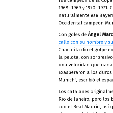
fue campeón de la Copa 
1968- 1969 y 1970- 1971. 
naturalmente ese Bayern
Occidental campeón Mun
Con goles de
Ángel Mar
calle con su nombre y s
Chacarita dio el golpe e
la pelota, con sorpresiv
una velocidad que nada t
Exasperaron a los duros
Munich", escribió el espa
Los catalanes originalm
Río de Janeiro, pero los
con el Real Madrid, así q