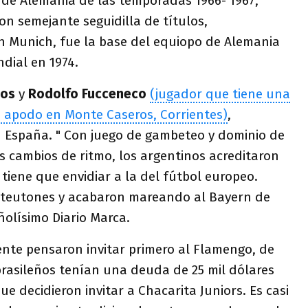
de Alemania de las temporadas 1966- 1967,
Con semejante seguidilla de títulos,
 Munich, fue la base del equiopo de Alemania
dial en 1974.
cos
y
Rodolfo Fucceneco
(jugador que tiene una
u apodo en Monte Caseros, Corrientes)
,
n España. " Con juego de gambeteo y dominio de
os cambios de ritmo, los argentinos acreditaron
iene que envidiar a la del fútbol europeo.
 teutones y acabaron mareando al Bayern de
ñolísimo Diario Marca.
ente pensaron invitar primero al Flamengo, de
 brasileños tenían una deuda de 25 mil dólares
ue decidieron invitar a Chacarita Juniors. Es casi