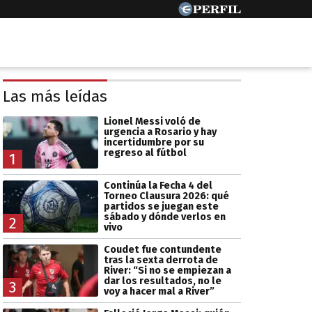
Las más leídas
Lionel Messi voló de
urgencia a Rosario y hay
incertidumbre por su
regreso al fútbol
1
Continúa la Fecha 4 del
Torneo Clausura 2026: qué
partidos se juegan este
sábado y dónde verlos en
2
vivo
Coudet fue contundente
tras la sexta derrota de
River: “Si no se empiezan a
dar los resultados, no le
3
voy a hacer mal a River”