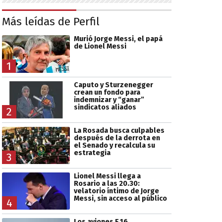
Más leídas de Perfil
Murió Jorge Messi, el papá
de Lionel Messi
1
Caputo y Sturzenegger
crean un fondo para
indemnizar y “ganar”
sindicatos aliados
2
La Rosada busca culpables
después de la derrota en
el Senado y recalcula su
estrategia
3
Lionel Messi llega a
Rosario a las 20.30:
velatorio íntimo de Jorge
Messi, sin acceso al público
4
Los aviones F 16