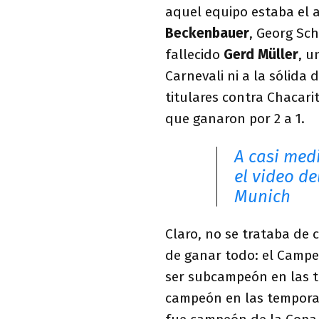
aquel equipo estaba el 
Beckenbauer
, Georg Sc
fallecido
Gerd Müller
, u
Carnevali ni a la sólida 
titulares contra Chacarit
que ganaron por 2 a 1.
A casi med
el video de
Munich
Claro, no se trataba de 
de ganar todo: el Campe
ser subcampeón en las te
campeón en las temporada