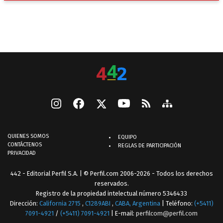
QUIENES SOMOS
EQUIPO
CONTÁCTENOS
REGLAS DE PARTICIPACIÓN
PRIVACIDAD
442 - Editorial Perfil S.A.
| © Perfil.com 2006-2026 - Todos los derechos
reservados.
Registro de la propiedad intelectual número 5346433
Dirección:
California 2715
,
C1289ABI
,
CABA, Argentina
| Teléfono:
(+5411)
7091-4921
/
(+5411) 7091-4921
| E-mail:
perfilcom@perfil.com