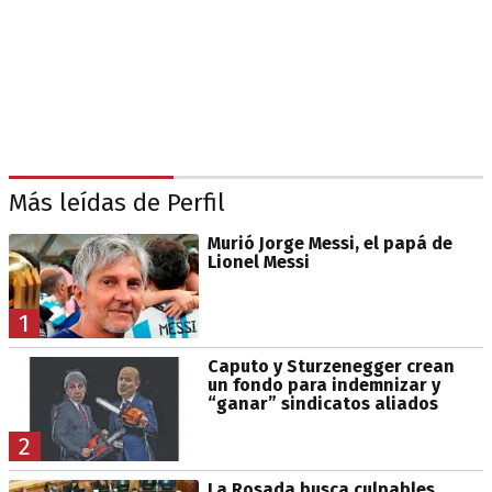
Más leídas de Perfil
Murió Jorge Messi, el papá de
Lionel Messi
1
Caputo y Sturzenegger crean
un fondo para indemnizar y
“ganar” sindicatos aliados
2
La Rosada busca culpables