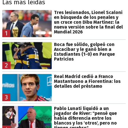
Las más leídas
Tres lesionados, Lionel Scaloni
en búsqueda de los penales y
un cruce con Dibu Martínez: la
nueva versión sobre la final del
Mundial 2026
1
Boca fue sólido, golpeó con
Ascacibar y le ganó bien a
Estudiantes (1-0) en Parque
Patricios
2
Real Madrid cedió a Franco
Mastantuono a Fiorentina: los
detalles del préstamo
3
Pablo Lunati liquidó a un
jugador de River: "pensé que
había diferencia entre los
blancos y los 'otros', pero no
tienen cerebro"