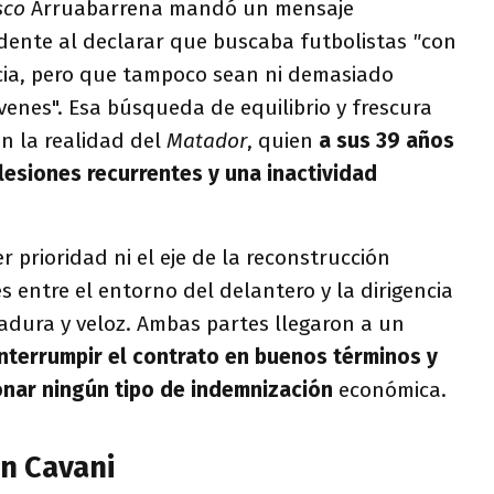
sco
Arruabarrena mandó un mensaje
ente al declarar que buscaba futbolistas
"
con
cia, pero que tampoco sean ni demasiado
enes". Esa búsqueda de equilibrio y frescura
on la realidad del
Matador
, quien
a sus 39 años
 lesiones recurrentes y una inactividad
 prioridad ni el eje de la reconstrucción
s entre el entorno del delantero y la dirigencia
dura y veloz. Ambas partes llegaron a un
interrumpir el contrato en buenos términos y
onar ningún tipo de indemnización
económica.
on Cavani