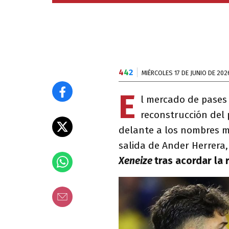
4
4
2
MIÉRCOLES 17 DE JUNIO DE 202
E
l mercado de pases
reconstrucción del 
delante a los nombres má
salida de Ander Herrera,
Xeneize
tras acordar la 