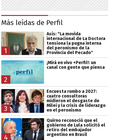
Más leídas de Perfil
Asís: "La movida
internacional de La Doctora
tensiona la pugna interna
del peronismo de la
1
Provincia del Pecado"
¡Mirá en vivo +Perfil!: un
canal con gente que piensa
2
Encuesta rumbo a 2027:
cuatro consultoras
midieron el desgaste de
Milei y la crisis de liderazgo
3
en el peronismo
Quirno reconoció que el
gobierno de Lula solicitó el
retiro del embajador
argentino en Brasil
4