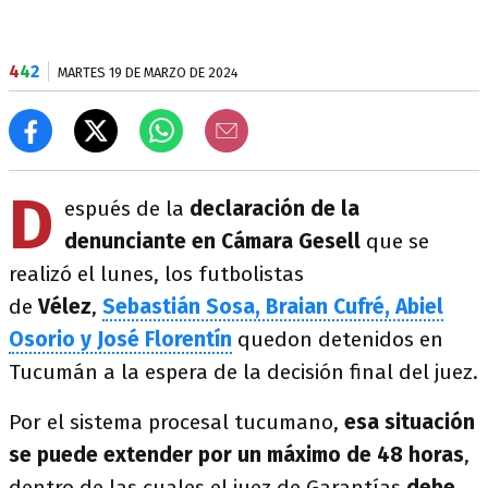
4
4
2
MARTES 19 DE MARZO DE 2024
D
espués de la
declaración de la
denunciante en Cámara Gesell
que se
realizó el lunes, los futbolistas
de
Vélez
,
Sebastián Sosa, Braian Cufré, Abiel
Osorio y José Florentín
quedon detenidos en
Tucumán a la espera de la decisión final del juez.
Por el sistema procesal tucumano,
esa situación
se puede extender por un máximo de 48 horas
,
dentro de las cuales el juez de Garantías
debe