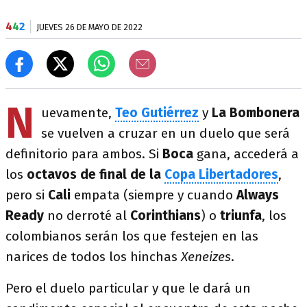
4
4
2
JUEVES 26 DE MAYO DE 2022
N
uevamente,
Teo Gutiérrez
y
La Bombonera
se vuelven a cruzar en un duelo que será
definitorio para ambos. Si
Boca
gana, accederá a
los
octavos de final de la
Copa Libertadores
,
pero si
Cali
empata (siempre y cuando
Always
Ready
no derroté al
Corinthians
) o
triunfa
, los
colombianos serán los que festejen en las
narices de todos los hinchas
Xeneizes
.
Pero el duelo particular y que le dará un