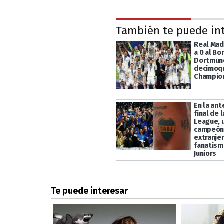
También te puede in
Real Mad
a 0 al Bo
Dortmund
decimoq
Champio
En la ant
final de
League, 
campeón
extranje
fanatism
Juniors