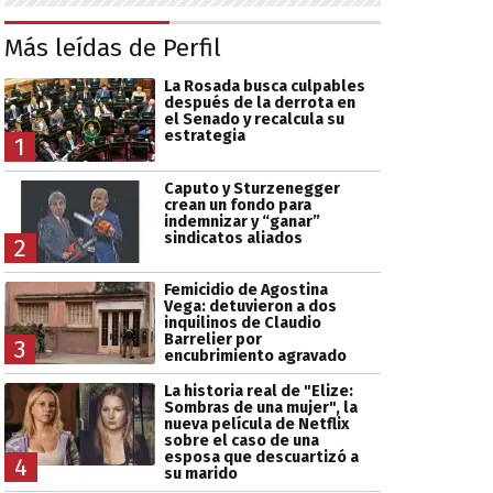
Más leídas de Perfil
La Rosada busca culpables
después de la derrota en
el Senado y recalcula su
estrategia
1
Caputo y Sturzenegger
crean un fondo para
indemnizar y “ganar”
sindicatos aliados
2
Femicidio de Agostina
Vega: detuvieron a dos
inquilinos de Claudio
Barrelier por
3
encubrimiento agravado
La historia real de "Elize:
Sombras de una mujer", la
nueva película de Netflix
sobre el caso de una
esposa que descuartizó a
4
su marido