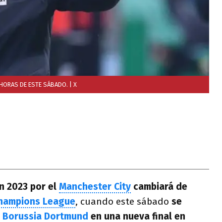
0 HORAS DE ESTE SÁBADO.
| X
n 2023 por el
Manchester City
cambiará de
hampions League
, cuando este sábado
se
y Borussia Dortmund
en una nueva final en