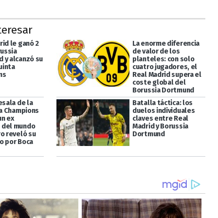
teresar
rid le ganó 2
La enorme diferencia
russia
de valor de los
 y alcanzó su
planteles: con solo
uinta
cuatro jugadores, el
ns
Real Madrid supera el
coste global del
Borussia Dortmund
esala de la
Batalla táctica: los
 la Champions
duelos individuales
un ex
claves entre Real
 del mundo
Madrid y Borussia
ro reveló su
Dortmund
o por Boca