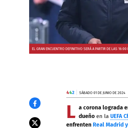
EL GRAN ENCUENTRO DEFINITIVO SERÁ A PARTIR DE LAS 16:0
4
4
2
SÁBADO 01 DE JUNIO DE 2024
L
a corona lograda e
dueño
en la
UEFA C
enfrenten
Real Madrid 