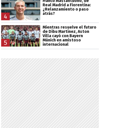
Franco Mastantuono, de
Real Madrid a Fiorentina:
¿Relanzamiento o paso
atrás?
4
Mientras resuelve el futuro
de Dibu Martínez, Aston
Villa cayó con Bayern
Múnich en amistoso
5
internacional