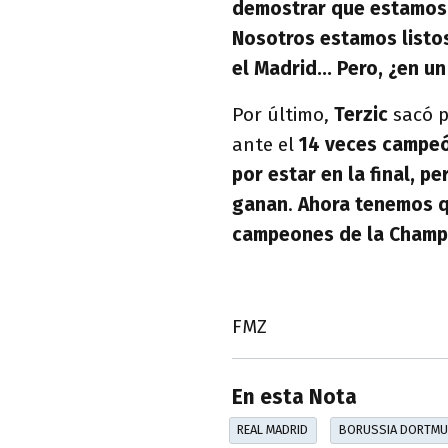
demostrar que estamos c
Nosotros estamos listos
el Madrid... Pero, ¿en u
Por último,
Terzic
sacó p
ante el
14 veces campe
por estar en la final, p
ganan
.
Ahora tenemos q
campeones de la Champ
FMZ
En esta Nota
REAL MADRID
BORUSSIA DORTM