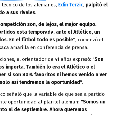
el técnico de los alemanes,
Edin Terzic
,
palpitó el
o a sus rivales
.
mpetición son, de lejos, el mejor equipo.
rtidos esta temporada, ante el Atlético, un
los. En el fútbol todo es posible"
, comenzó el
saca amarilla en conferencia de prensa.
iones, el orientador de 41 años expresó: "
Son
os importa. También lo era el Atlético o el
ver si son 80% favoritos ni hemos venido a ver
 solo así tendremos la oportunidad
”.
ico señaló que la variable de que sea a partido
ente oportunidad al plantel alemán:
"Somos un
into al de septiembre. Ahora queremos