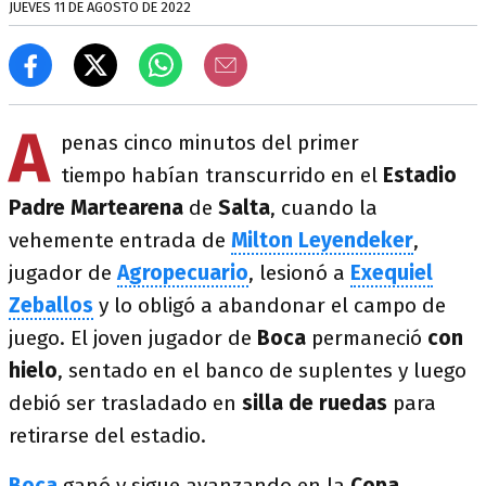
JUEVES 11 DE AGOSTO DE 2022
A
penas cinco minutos del primer
tiempo habían transcurrido en el
Estadio
Padre Martearena
de
Salta
, cuando la
vehemente entrada de
Milton Leyendeker
,
jugador de
Agropecuario
, lesionó a
Exequiel
Zeballos
y lo obligó a abandonar el campo de
juego. El joven jugador de
Boca
permaneció
con
hielo
, sentado en el banco de suplentes y luego
debió ser trasladado en
silla de ruedas
para
retirarse del estadio.
Boca
ganó y sigue avanzando en la
Copa