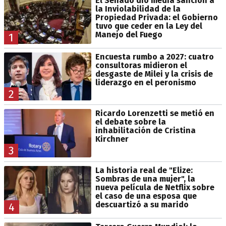
El Senado dio media sanción a
la Inviolabilidad de la
Propiedad Privada: el Gobierno
tuvo que ceder en la Ley del
Manejo del Fuego
1
Encuesta rumbo a 2027: cuatro
consultoras midieron el
desgaste de Milei y la crisis de
liderazgo en el peronismo
2
Ricardo Lorenzetti se metió en
el debate sobre la
inhabilitación de Cristina
Kirchner
3
La historia real de "Elize:
Sombras de una mujer", la
nueva película de Netflix sobre
el caso de una esposa que
descuartizó a su marido
4