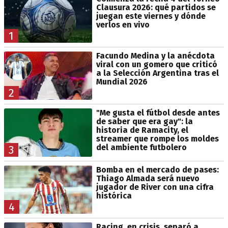
Clausura 2026: qué partidos se
juegan este viernes y dónde
verlos en vivo
1
Facundo Medina y la anécdota
viral con un gomero que criticó
a la Selección Argentina tras el
Mundial 2026
2
"Me gusta el fútbol desde antes
de saber que era gay": la
historia de Ramacity, el
streamer que rompe los moldes
del ambiente futbolero
3
Bomba en el mercado de pases:
Thiago Almada será nuevo
jugador de River con una cifra
histórica
4
Racing, en crisis, separó a