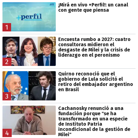
¡Mirá en vivo +Perfil!: un canal
con gente que piensa
1
Encuesta rumbo a 2027: cuatro
consultoras midieron el
desgaste de Milei y la crisis de
liderazgo en el peronismo
2
Quirno reconoció que el
gobierno de Lula solicitó el
retiro del embajador argentino
en Brasil
3
Cachanosky renunció a una
fundación porque "se ha
transformado en una especie
de Instituto Patria
incondicional de la gestión de
4
Milei"