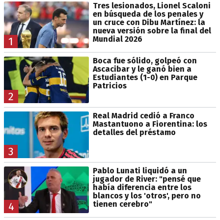
Tres lesionados, Lionel Scaloni
en búsqueda de los penales y
un cruce con Dibu Martínez: la
nueva versión sobre la final del
Mundial 2026
1
Boca fue sólido, golpeó con
Ascacibar y le ganó bien a
Estudiantes (1-0) en Parque
Patricios
2
Real Madrid cedió a Franco
Mastantuono a Fiorentina: los
detalles del préstamo
3
Pablo Lunati liquidó a un
jugador de River: "pensé que
había diferencia entre los
blancos y los 'otros', pero no
tienen cerebro"
4