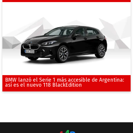
BMW lanzó el Serie 1 más accesible de Argentina:
así es el nuevo 118 BlackEdition