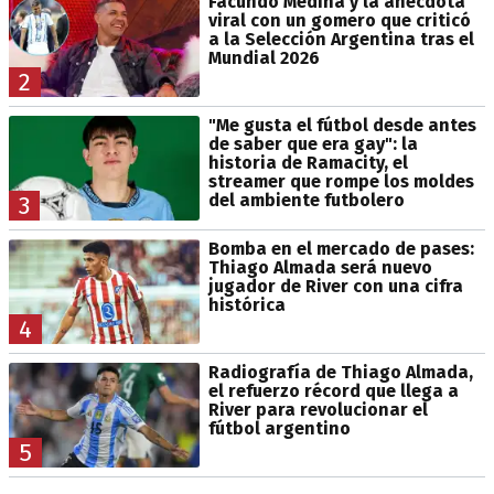
Facundo Medina y la anécdota
viral con un gomero que criticó
a la Selección Argentina tras el
Mundial 2026
2
"Me gusta el fútbol desde antes
de saber que era gay": la
historia de Ramacity, el
streamer que rompe los moldes
del ambiente futbolero
3
Bomba en el mercado de pases:
Thiago Almada será nuevo
jugador de River con una cifra
histórica
4
Radiografía de Thiago Almada,
el refuerzo récord que llega a
River para revolucionar el
fútbol argentino
5