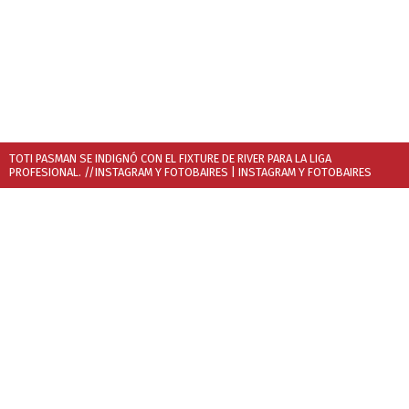
TOTI PASMAN SE INDIGNÓ CON EL FIXTURE DE RIVER PARA LA LIGA
PROFESIONAL. //INSTAGRAM Y FOTOBAIRES
| INSTAGRAM Y FOTOBAIRES