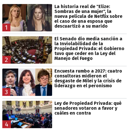
La historia real de "Elize:
Sombras de una mujer", la
nueva película de Netflix sobre
el caso de una esposa que
descuartizó a su marido
1
El Senado dio media sanción a
la Inviolabilidad de la
Propiedad Privada: el Gobierno
tuvo que ceder en la Ley del
Manejo del Fuego
2
Encuesta rumbo a 2027: cuatro
consultoras midieron el
desgaste de Milei y la crisis de
liderazgo en el peronismo
3
Ley de Propiedad Privada: qué
senadores votaron a favor y
cuáles en contra
4