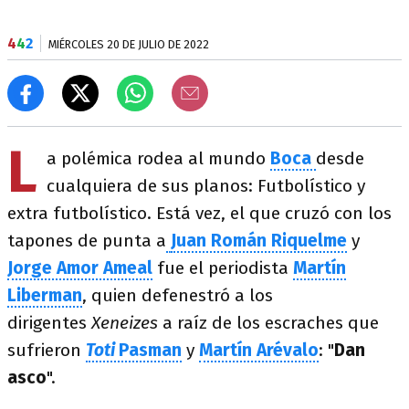
4
4
2
MIÉRCOLES 20 DE JULIO DE 2022
L
a polémica rodea al mundo
Boca
desde
cualquiera de sus planos: Futbolístico y
extra futbolístico. Está vez, el que cruzó con los
tapones de punta a
Juan Román Riquelme
y
Jorge Amor Ameal
fue el periodista
Martín
Liberman
, quien defenestró a los
dirigentes
Xeneizes
a raíz de los escraches que
sufrieron
Toti
Pasman
y
Martín
Arévalo
: "
Dan
asco
".