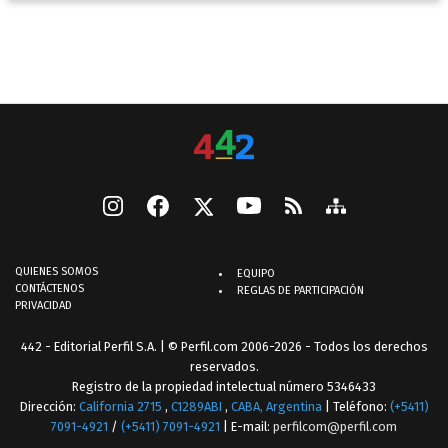
QUIENES SOMOS
EQUIPO
CONTÁCTENOS
REGLAS DE PARTICIPACIÓN
PRIVACIDAD
442 - Editorial Perfil S.A.
| © Perfil.com 2006-2026 - Todos los derechos
reservados.
Registro de la propiedad intelectual número 5346433
Dirección:
California 2715
,
C1289ABI
,
CABA, Argentina
| Teléfono:
(+5411)
7091-4921
/
(+5411) 7091-4921
| E-mail:
perfilcom@perfil.com