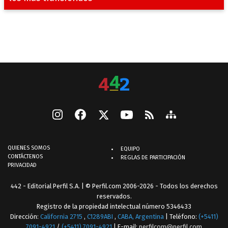
QUIENES SOMOS
EQUIPO
CONTÁCTENOS
REGLAS DE PARTICIPACIÓN
PRIVACIDAD
442 - Editorial Perfil S.A.
| © Perfil.com 2006-2026 - Todos los derechos
reservados.
Registro de la propiedad intelectual número 5346433
Dirección:
California 2715
,
C1289ABI
,
CABA, Argentina
| Teléfono:
(+5411)
7091-4921
/
(+5411) 7091-4921
| E-mail:
perfilcom@perfil.com