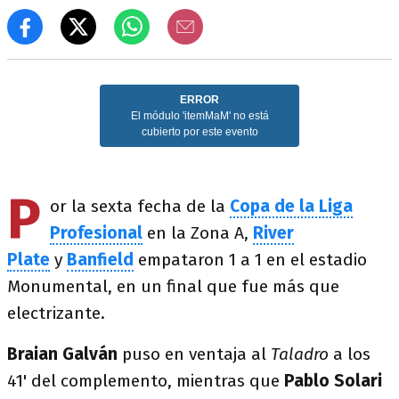
P
or la sexta fecha de la
Copa de la Liga
Profesional
en la Zona A,
River
Plate
y
Banfield
empataron 1 a 1 en el estadio
Monumental, en un final que fue más que
electrizante.
Braian Galván
puso en ventaja al
Taladro
a los
41' del complemento, mientras que
Pablo Solari