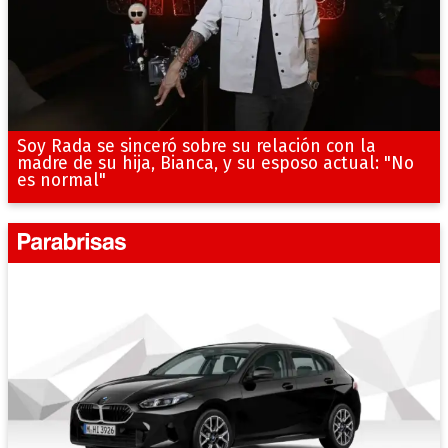
Soy Rada se sinceró sobre su relación con la
madre de su hija, Bianca, y su esposo actual: "No
es normal"