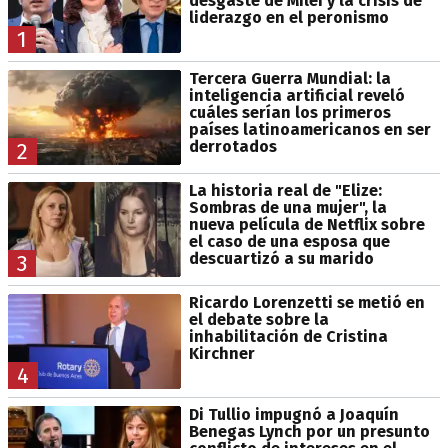
desgaste de Milei y la crisis de
liderazgo en el peronismo
1
Tercera Guerra Mundial: la
inteligencia artificial reveló
cuáles serían los primeros
países latinoamericanos en ser
derrotados
2
La historia real de "Elize:
Sombras de una mujer", la
nueva película de Netflix sobre
el caso de una esposa que
descuartizó a su marido
3
Ricardo Lorenzetti se metió en
el debate sobre la
inhabilitación de Cristina
Kirchner
4
Di Tullio impugnó a Joaquín
Benegas Lynch por un presunto