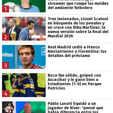
streamer que rompe los moldes
del ambiente futbolero
1
Tres lesionados, Lionel Scaloni
en búsqueda de los penales y
un cruce con Dibu Martínez: la
nueva versión sobre la final del
Mundial 2026
2
Real Madrid cedió a Franco
Mastantuono a Fiorentina: los
detalles del préstamo
3
Boca fue sólido, golpeó con
Ascacibar y le ganó bien a
Estudiantes (1-0) en Parque
Patricios
4
Pablo Lunati liquidó a un
jugador de River: "pensé que
había diferencia entre los