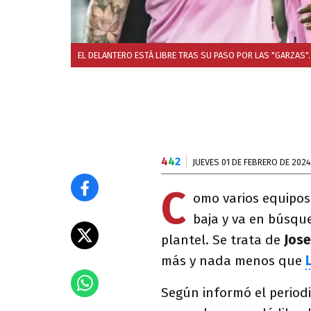
EL DELANTERO ESTÁ LIBRE TRAS SU PASO POR LAS "GARZAS"
4
4
2
JUEVES 01 DE FEBRERO DE 2024
C
omo varios equipos,
baja y va en búsqu
plantel. Se trata de
Jose
más y nada menos que
Según informó el period