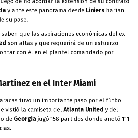
luego de no acordar la extensión de su contrato
ida
y ante este panorama desde
Liniers
harían
de su pase.
saben que las aspiraciones económicas del ex
ted
son altas y que requerirá de un esfuerzo
ontar con él en el plantel comandado por
artínez en el Inter Miami
Caracas tuvo un importante paso por el fútbol
 vistió la camiseta del
Atlanta United
y del
po de
Georgia
jugó 158 partidos donde anotó 111
cias.