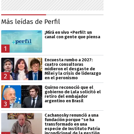
Más leídas de Perfil
¡Mirá en vivo +Perfil!: un
canal con gente que piensa
1
Encuesta rumbo a 2027:
cuatro consultoras
midieron el desgaste de
Milei y la crisis de liderazgo
2
en el peronismo
Quirno reconoció que el
gobierno de Lula solicitó el
retiro del embajador
argentino en Brasil
3
Cachanosky renunció a una
fundación porque "se ha
transformado en una
especie de Instituto Patria
incondicional de la gestión