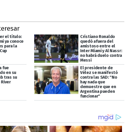
teresar
r el título:
Cristiano Ronaldo
ami ya conoce
quedó afuera del
es para la
amistoso entre el
 Cup
Inter Miami y Al Nassr:
no habrá duelo contra
Messi
 fue
El presidente de
ado en su
Vélez se manifestó
b tras su
contra las SAD: "No
 River
hay nada que
demuestre que en
Argentina pueden
funcionar"