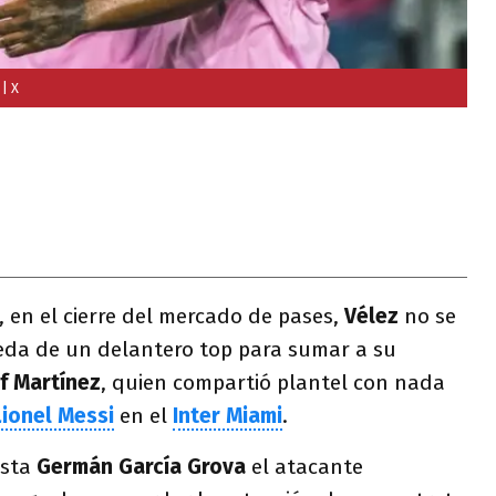
.
| X
 en el cierre del mercado de pases,
Vélez
no se
eda de un delantero top para sumar a su
f Martínez
, quien compartió plantel con nada
Lionel Messi
en el
Inter Miami
.
ista
Germán García Grova
el atacante