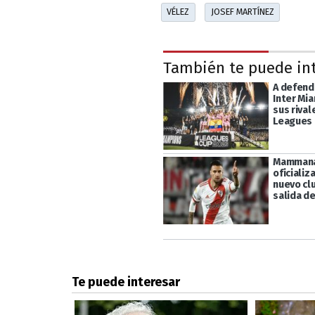
VÉLEZ
JOSEF MARTÍNEZ
También te puede in
A defende
Inter Mi
sus rival
Leagues
Mammana
oficializ
nuevo clu
salida de