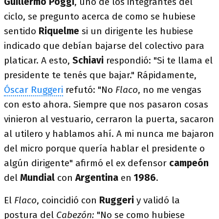
Guillermo Poggi
, uno de los integrantes del
ciclo, se pregunto acerca de como se hubiese
sentido
Riquelme
si un dirigente les hubiese
indicado que debían bajarse del colectivo para
platicar. A esto,
Schiavi
respondió: "Si te llama el
presidente te tenés que bajar." Rápidamente,
Óscar Ruggeri
refutó: "No
Flaco
, no me vengas
con esto ahora. Siempre que nos pasaron cosas
vinieron al vestuario, cerraron la puerta, sacaron
al utilero y hablamos ahí. A mi nunca me bajaron
del micro porque quería hablar el presidente o
algún dirigente" afirmó el ex defensor
campeón
del
Mundial
con
Argentina
en
1986
.
El
Flaco
, coincidió con
Ruggeri
y validó la
postura del
Cabezón:
"No se como hubiese