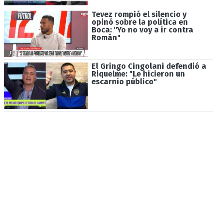
Tevez rompió el silencio y
opinó sobre la política en
Boca: "Yo no voy a ir contra
Román"
El Gringo Cingolani defendió a
Riquelme: "Le hicieron un
escarnio público"