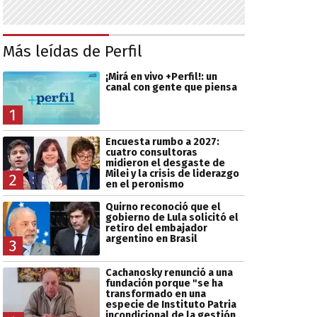
Más leídas de Perfil
¡Mirá en vivo +Perfil!: un
canal con gente que piensa
1
Encuesta rumbo a 2027:
cuatro consultoras
midieron el desgaste de
Milei y la crisis de liderazgo
2
en el peronismo
Quirno reconoció que el
gobierno de Lula solicitó el
retiro del embajador
argentino en Brasil
3
Cachanosky renunció a una
fundación porque "se ha
transformado en una
especie de Instituto Patria
incondicional de la gestión