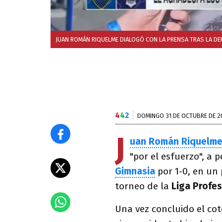
JUAN ROMÁN RIQUELME DIALOGÓ CON LA PRENSA TRAS LA DE
4
4
2
DOMINGO 31 DE OCTUBRE DE 2
J
uan Román Riquelm
"por el esfuerzo", a 
Gimnasia
por 1-0, en un 
torneo de la
Liga Profes
Una vez concluido el cot