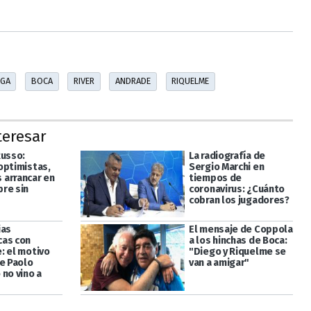
IGA
BOCA
RIVER
ANDRADE
RIQUELME
teresar
Russo:
La radiografía de
optimistas,
Sergio Marchi en
arrancar en
tiempos de
re sin
coronavirus: ¿Cuánto
cobran los jugadores?
ias
El mensaje de Coppola
as con
a los hinchas de Boca:
: el motivo
"Diego y Riquelme se
ue Paolo
van a amigar"
 no vino a