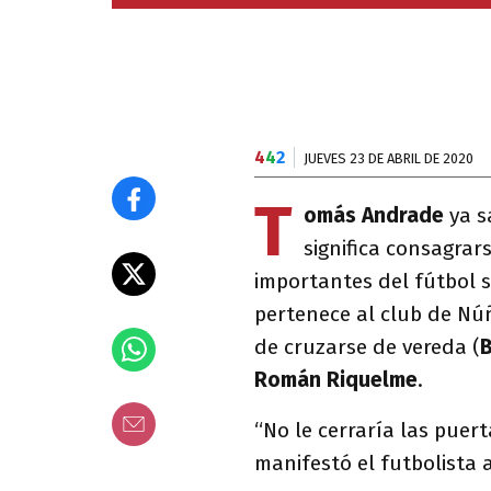
4
4
2
JUEVES 23 DE ABRIL DE 2020
T
omás Andrade
ya s
significa consagra
importantes del fútbol s
pertenece al club de Nú
de cruzarse de vereda (
B
Román Riquelme
.
“No le cerraría las puer
manifestó el futbolista a