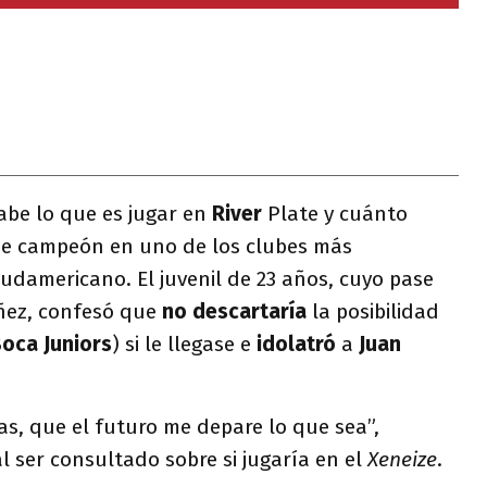
abe lo que es jugar en
River
Plate y cuánto
rse campeón en uno de los clubes más
udamericano. El juvenil de 23 años, cuyo pase
ñez, confesó que
no descartaría
la posibilidad
oca Juniors
) si le llegase e
idolatró
a
Juan
tas, que el futuro me depare lo que sea”,
l ser consultado sobre si jugaría en el
Xeneize
.