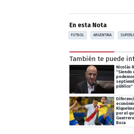
En esta Nota
FUTBOL
ARGENTINA
SUPERL
También te puede in
Nicolás 
"Siendo 
podemos 
septiemb
público"
Diferenc
económic
Riquelme
por el q
Guerrero
Boca