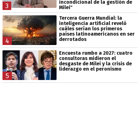
incondicional de la gestión de
3
Milei"
Tercera Guerra Mundial: la
inteligencia artificial reveló
cuáles serían los primeros
países latinoamericanos en ser
derrotados
4
Encuesta rumbo a 2027: cuatro
consultoras midieron el
desgaste de Milei y la crisis de
liderazgo en el peronismo
5