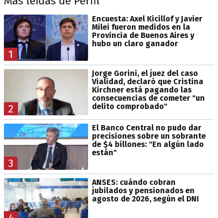
Más leídas de Perfil
Encuesta: Axel Kicillof y Javier
Milei fueron medidos en la
Provincia de Buenos Aires y
hubo un claro ganador
1
Jorge Gorini, el juez del caso
Vialidad, declaró que Cristina
Kirchner está pagando las
consecuencias de cometer "un
delito comprobado"
2
El Banco Central no pudo dar
precisiones sobre un sobrante
de $4 billones: "En algún lado
están"
3
ANSES: cuándo cobran
jubilados y pensionados en
agosto de 2026, según el DNI
4