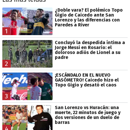
¿Doble vara? El polémico Topo
Gigio de Caicedo ante San
Lorenzo y las diferencias con
Paredes a River
1
Concluyó la despedida íntima a
Jorge Messi en Rosario: el
doloroso adiós de Lionel a su
padre
2
¡ESCÁNDALO EN EL NUEVO
GASÓMETRO! Caicedo hizo el
Topo Gigio y desató el caos
3
San Lorenzo vs Huracán: una
muerte, 22 minutos de juego y
dos versiones de un duelo de
barras
4