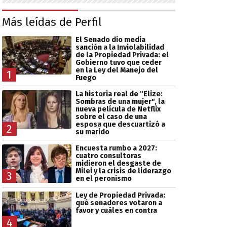
Más leídas de Perfil
El Senado dio media
sanción a la Inviolabilidad
de la Propiedad Privada: el
Gobierno tuvo que ceder
en la Ley del Manejo del
1
Fuego
La historia real de "Elize:
Sombras de una mujer", la
nueva película de Netflix
sobre el caso de una
esposa que descuartizó a
2
su marido
Encuesta rumbo a 2027:
cuatro consultoras
midieron el desgaste de
Milei y la crisis de liderazgo
3
en el peronismo
Ley de Propiedad Privada:
qué senadores votaron a
favor y cuáles en contra
4