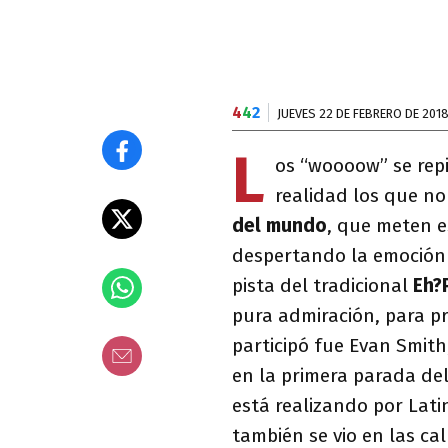
4
4
2
JUEVES 22 DE FEBRERO DE 201
L
os “woooow” se repi
realidad los que no
del mundo
, que meten e
despertando la emoción 
pista del tradicional
Eh?
pura admiración, para pr
participó fue Evan Smit
en la primera parada de
está realizando por Lat
también se vio en las cal