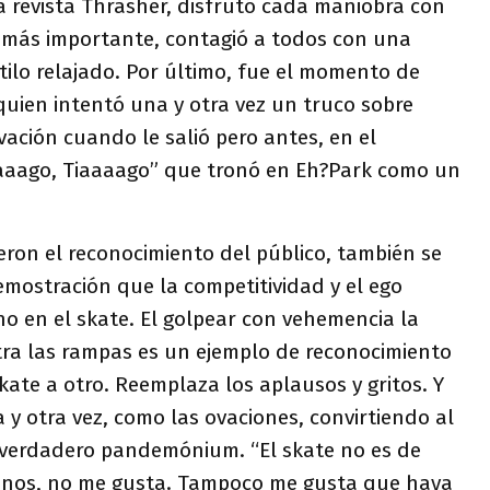
sa revista Thrasher, disfrutó cada maniobra con
o más importante, contagió a todos con una
ilo relajado. Por último, fue el momento de
 quien intentó una y otra vez un truco sobre
vación cuando le salió pero antes, en el
iaaago, Tiaaaago” que tronó en Eh?Park como un
ieron el reconocimiento del público, también se
emostración que la competitividad y el ego
 en el skate. El golpear con vehemencia la
tra las rampas es un ejemplo de reconocimiento
ate a otro. Reemplaza los aplausos y gritos. Y
a y otra vez, como las ovaciones, convirtiendo al
verdadero pandemónium. “El skate no es de
menos, no me gusta. Tampoco me gusta que haya