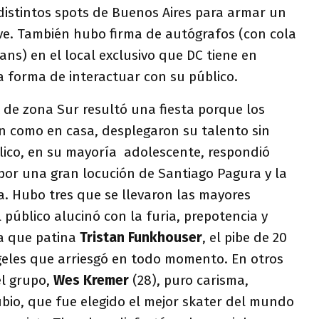
distintos spots de Buenos Aires para armar un
eve. También hubo firma de autógrafos (con cola
ans) en el local exclusivo que DC tiene en
a forma de interactuar con su público.
k de zona Sur resultó una fiesta porque los
on como en casa, desplegaron su talento sin
lico, en su mayoría adolescente, respondió
or una gran locución de Santiago Pagura y la
a. Hubo tres que se llevaron las mayores
el público alucinó con la furia, prepotencia y
a que patina
Tristan Funkhouser
, el pibe de 20
eles que arriesgó en todo momento. En otros
el grupo,
Wes Kremer
(28), puro carisma,
rubio, que fue elegido el mejor skater del mundo