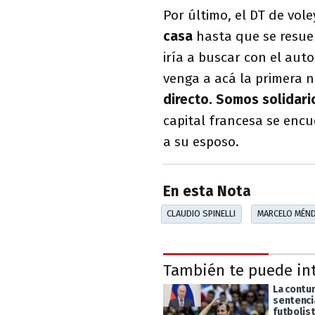
Por último, el DT de vole
casa
hasta que se resuel
iría a buscar con el aut
venga a acá la primera 
directo. Somos solidario
capital francesa se encu
a su esposo.
En esta Nota
CLAUDIO SPINELLI
MARCELO MÉN
También te puede in
La contu
sentenci
futbolist