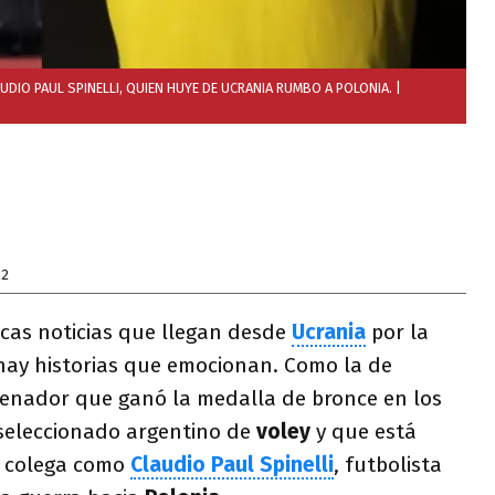
UDIO PAUL SPINELLI, QUIEN HUYE DE UCRANIA RUMBO A POLONIA.
|
22
icas noticias que llegan desde
Ucrania
por la
 hay historias que emocionan. Como la de
trenador que ganó la medalla de bronce en los
 seleccionado argentino de
voley
y que está
n colega como
Claudio Paul Spinelli
, futbolista