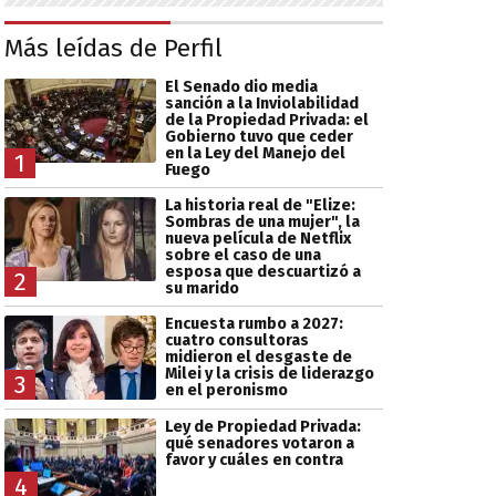
Más leídas de Perfil
El Senado dio media
sanción a la Inviolabilidad
de la Propiedad Privada: el
Gobierno tuvo que ceder
en la Ley del Manejo del
1
Fuego
La historia real de "Elize:
Sombras de una mujer", la
nueva película de Netflix
sobre el caso de una
esposa que descuartizó a
2
su marido
Encuesta rumbo a 2027:
cuatro consultoras
midieron el desgaste de
Milei y la crisis de liderazgo
3
en el peronismo
Ley de Propiedad Privada:
qué senadores votaron a
favor y cuáles en contra
4