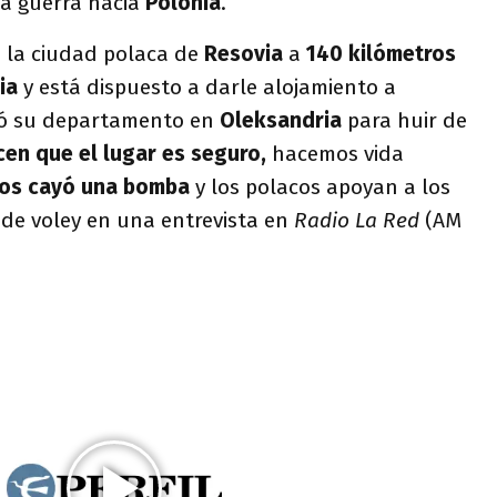
la guerra hacia
Polonia
.
 la ciudad polaca de
Resovia
a
140 kilómetros
nia
y
está dispuesto a darle alojamiento a
ó su departamento en
Oleksandria
para huir de
cen que el lugar es seguro,
hacemos vida
os cayó una bomba
y los polacos apoyan a los
 de voley en una entrevista en
Radio La Red
(AM