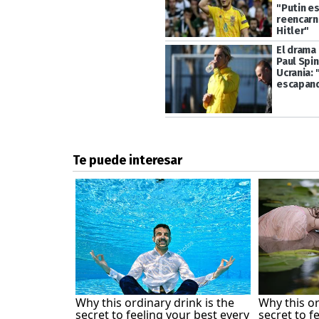
"Putin es
reencarn
Hitler"
El drama
Paul Spin
Ucrania: 
escapand