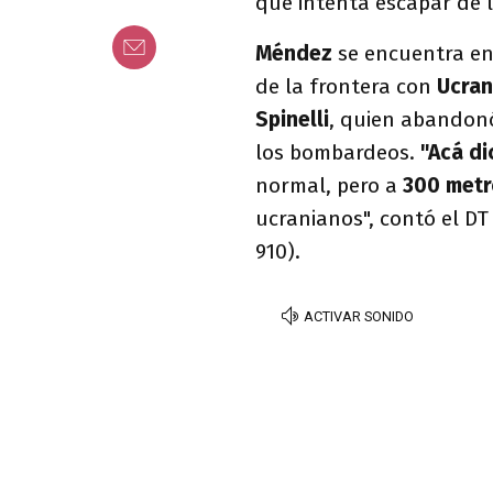
que intenta escapar de 
Méndez
se encuentra en
de la frontera con
Ucra
Spinelli
, quien abandon
los bombardeos.
"Acá di
normal, pero a
300 metr
ucranianos", contó el DT
910).