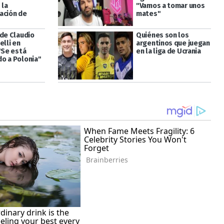
 la
"Vamos a tomar unos
ación de
mates"
 de Claudio
Quiénes son los
elli en
argentinos que juegan
"Se está
en la liga de Ucrania
o a Polonia"