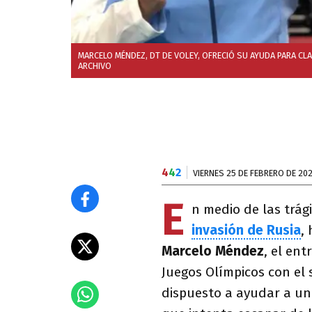
MARCELO MÉNDEZ, DT DE VOLEY, OFRECIÓ SU AYUDA PARA CLA
ARCHIVO
4
4
2
VIERNES 25 DE FEBRERO DE 20
E
n medio de las trág
invasión de Rusia
,
Marcelo Méndez
, el en
Juegos Olímpicos con el
dispuesto a ayudar a u