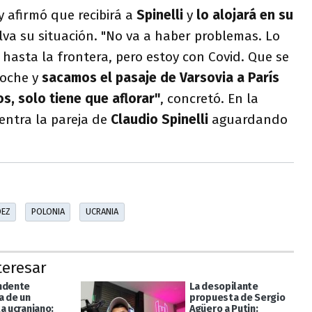
y afirmó que recibirá a
Spinelli
y
lo alojará en su
va su situación. "No va a haber problemas. Lo
o hasta la frontera, pero estoy con Covid. Que se
noche y
sacamos el pasaje de Varsovia a París
s, solo tiene que aflorar"
, concretó. En la
entra la pareja de
Claudio Spinelli
aguardando
DEZ
POLONIA
UCRANIA
teresar
ndente
La desopilante
a de un
propuesta de Sergio
a ucraniano:
Agüero a Putin: