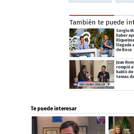
También te puede in
Sergio M
haber ay
Riquelme
llegada a
de Boca
Juan Rom
rompió el
habló de
temas de