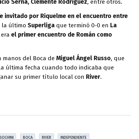
icio Serna, Clemente Rodríguez
, entre otros.
ue invitado por Riquelme en el encuentro entre
 la último
Superliga
que terminó 0-0 en
La
 era
el primer encuentro de Román como
en manos del Boca de
Miguel Ángel Russo
, que
 la última fecha cuando todo indicaba que
ganar su primer título local con
River
.
BOCHINI
BOCA
RIVER
INDEPENDIENTE