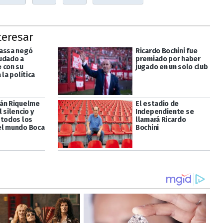
teresar
assa negó
Ricardo Bochini fue
udado a
premiado por haber
 con su
jugado en un solo club
 la política
án Riquelme
El estadio de
 silencio y
Independiente se
 todos los
llamará Ricardo
l mundo Boca
Bochini