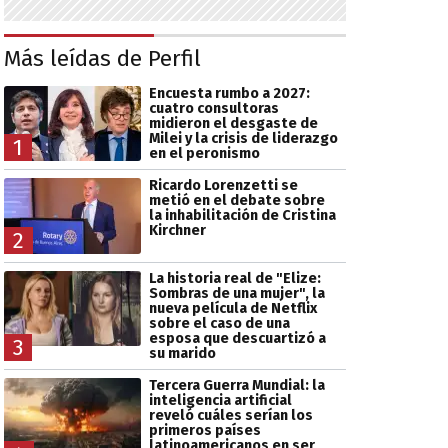
Más leídas de Perfil
Encuesta rumbo a 2027:
cuatro consultoras
midieron el desgaste de
Milei y la crisis de liderazgo
1
en el peronismo
Ricardo Lorenzetti se
metió en el debate sobre
la inhabilitación de Cristina
Kirchner
2
La historia real de "Elize:
Sombras de una mujer", la
nueva película de Netflix
sobre el caso de una
esposa que descuartizó a
3
su marido
Tercera Guerra Mundial: la
inteligencia artificial
reveló cuáles serían los
primeros países
latinoamericanos en ser