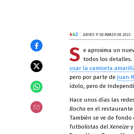
4
4
2
JUEVES 17 DE MARZO DE 2022
S
e aproxima un nue
todos los detalles.
usar la camiseta amarill
pero por parte de
Juan 
ídolo, pero de Independ
Hace unos días las rede
Bocha
en el restaurant
También se ve de fondo
futbolistas del
Xeneize
y